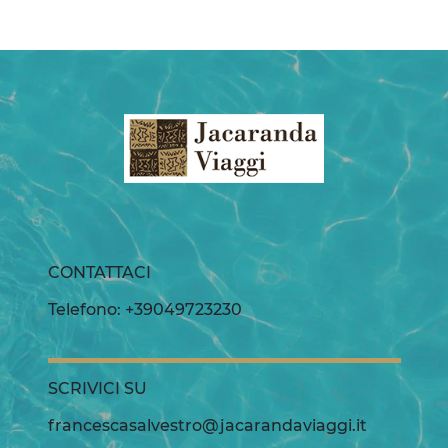
CONTATTACI
Telefono: +39049723230
SCRIVICI SU
francescasalvestro@jacarandaviaggi.it